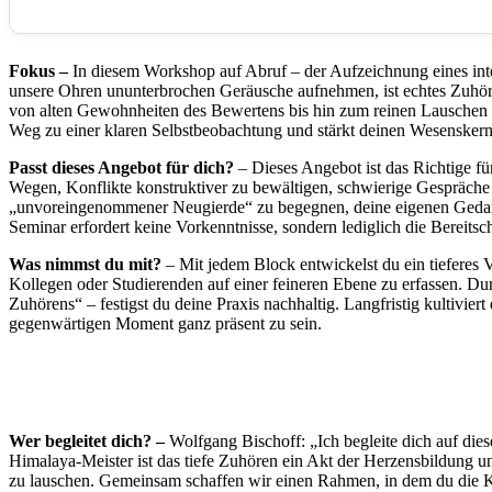
Fokus –
In diesem Workshop auf Abruf – der Aufzeichnung eines inte
unsere Ohren ununterbrochen Geräusche aufnehmen, ist echtes Zuhöre
von alten Gewohnheiten des Bewertens bis hin zum reinen Lauschen
Weg zu einer klaren Selbstbeobachtung und stärkt deinen Wesenskern
Passt dieses Angebot für dich?
– Dieses Angebot ist das Richtige fü
Wegen, Konflikte konstruktiver zu bewältigen, schwierige Gespräche
„unvoreingenommener Neugierde“ zu begegnen, deine eigenen Gedanke
Seminar erfordert keine Vorkenntnisse, sondern lediglich die Bereits
Was nimmst du mit?
– Mit jedem Block entwickelst du ein tieferes 
Kollegen oder Studierenden auf einer feineren Ebene zu erfassen. Durc
Zuhörens“ – festigst du deine Praxis nachhaltig. Langfristig kultivi
gegenwärtigen Moment ganz präsent zu sein.
Wer begleitet dich? –
Wolfgang Bischoff: „Ich begleite dich auf d
Himalaya-Meister ist das tiefe Zuhören ein Akt der Herzensbildung und
zu lauschen. Gemeinsam schaffen wir einen Rahmen, in dem du die K