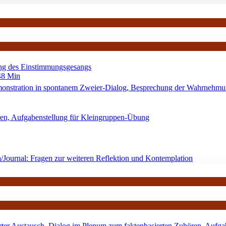
ng des Einstimmungsgesangs
8 Min
monstration in spontanem Zweier-Dialog, Besprechung der Wahrnehmun
en, Aufgabenstellung für Kleingruppen-Übung
Journal: Fragen zur weiteren Reflektion und Kontemplation
rter Austausch, Dialog im Plenum zum faktenbasierten Zuhören, Aufga