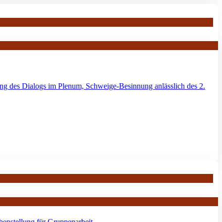
g des Dialogs im Plenum, Schweige-Besinnung anlässlich des 2.
benstellung für Gruppenarbeit