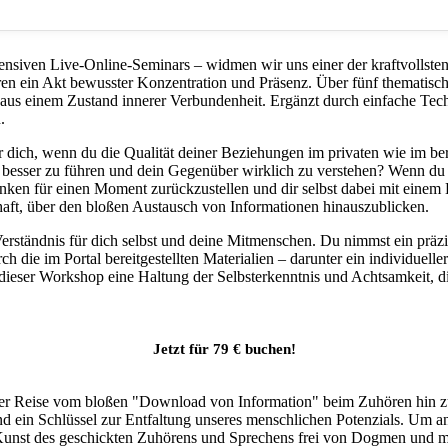
nsiven Live-Online-Seminars – widmen wir uns einer der kraftvollste
n ein Akt bewusster Konzentration und Präsenz. Über fünf thematisch
 aus einem Zustand innerer Verbundenheit. Ergänzt durch einfache Te
.
r dich, wenn du die Qualität deiner Beziehungen im privaten wie im be
 besser zu führen und dein Gegenüber wirklich zu verstehen? Wenn du 
n für einen Moment zurückzustellen und dir selbst dabei mit einem 
chaft, über den bloßen Austausch von Informationen hinauszublicken.
Verständnis für dich selbst und deine Mitmenschen. Du nimmst ein präz
h die im Portal bereitgestellten Materialien – darunter ein individuell
ert dieser Workshop eine Haltung der Selbsterkenntnis und Achtsamkeit, 
Jetzt für 79 € buchen!
ieser Reise vom bloßen "Download von Information" beim Zuhören hin 
 ein Schlüssel zur Entfaltung unseres menschlichen Potenzials. Um ande
unst des geschickten Zuhörens und Sprechens frei von Dogmen und mit 