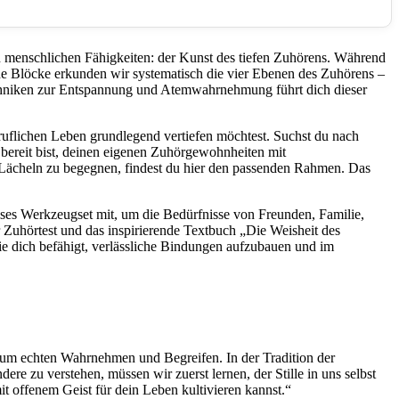
n menschlichen Fähigkeiten: der Kunst des tiefen Zuhörens. Während
e Blöcke erkunden wir systematisch die vier Ebenen des Zuhörens –
chniken zur Entspannung und Atemwahrnehmung führt dich dieser
ruflichen Leben grundlegend vertiefen möchtest. Suchst du nach
bereit bist, deinen eigenen Zuhörgewohnheiten mit
Lächeln zu begegnen, findest du hier den passenden Rahmen. Das
ises Werkzeugset mit, um die Bedürfnisse von Freunden, Familie,
er Zuhörtest und das inspirierende Textbuch „Die Weisheit des
die dich befähigt, verlässliche Bindungen aufzubauen und im
zum echten Wahrnehmen und Begreifen. In der Tradition der
re zu verstehen, müssen wir zuerst lernen, der Stille in uns selbst
offenem Geist für dein Leben kultivieren kannst.“