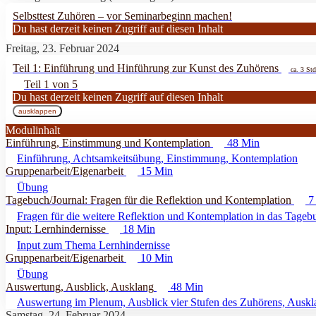
Selbsttest Zuhören – vor Seminarbeginn machen!
Du hast derzeit keinen Zugriff auf diesen Inhalt
Freitag, 23. Februar 2024
Teil 1: Einführung und Hinführung zur Kunst des Zuhörens
ca. 3 Std
Teil 1 von 5
Du hast derzeit keinen Zugriff auf diesen Inhalt
ausklappen
Teil
1:
Modulinhalt
Einführung
Einführung, Einstimmung und Kontemplation
48 Min
und
Hinführung
Einführung, Achtsamkeitsübung, Einstimmung, Kontemplation
zur
Kunst
Gruppenarbeit/Eigenarbeit
15 Min
des
Zuhörens
Übung
Tagebuch/Journal: Fragen für die Reflektion und Kontemplation
7
Fragen für die weitere Reflektion und Kontemplation in das Tagebu
Input: Lernhindernisse
18 Min
Input zum Thema Lernhindernisse
Gruppenarbeit/Eigenarbeit
10 Min
Übung
Auswertung, Ausblick, Ausklang
48 Min
Auswertung im Plenum, Ausblick vier Stufen des Zuhörens, Auskl
Samstag, 24. Februar 2024