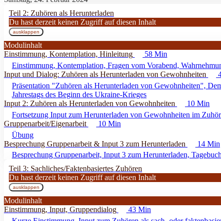
Teil 2: Zuhören als Herunterladen
Du hast derzeit keinen Zugriff auf diesen Inhalt
ausklappen
Teil
2:
Modulinhalt
Zuhören
Einstimmung, Kontemplation, Hinleitung
58 Min
als
Herunterladen
Einstimmung, Kontemplation, Fragen vom Vorabend, Wahrnehmu
Input und Dialog: Zuhören als Herunterladen von Gewohnheiten
4
Präsentation "Zuhören als Herunterladen von Gewohnheiten", De
Jahrestags des Beginn des Ukraine-Krieges
Input 2: Zuhören als Herunterladen von Gewohnheiten
10 Min
Fortsetzung Input zum Herunterladen von Gewohnheiten im Zuhör
Gruppenarbeit/Eigenarbeit
10 Min
Übung
Besprechung Gruppenarbeit & Input 3 zum Herunterladen
14 Min
Besprechung Gruppenarbeit, Input 3 zum Herunterladen, Tagebuch/
Teil 3: Sachliches/Faktenbasiertes Zuhören
Du hast derzeit keinen Zugriff auf diesen Inhalt
ausklappen
Teil
3:
Modulinhalt
Sachliches/Faktenbasiertes
Einstimmung, Input, Gruppendialog
43 Min
Zuhören
Kurze Einstimmung, Input zum Zuhören als sach- oder faktenbasie