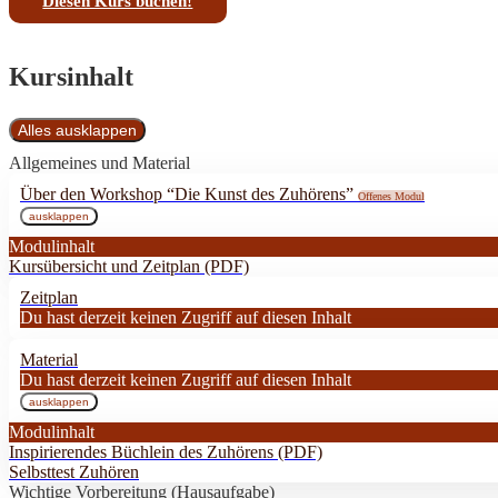
Diesen Kurs buchen!
Kursinhalt
Alles ausklappen
Module
Allgemeines und Material
Über den Workshop “Die Kunst des Zuhörens”
Offenes Modul
ausklappen
Über
den
Modulinhalt
Workshop
Kursübersicht und Zeitplan (PDF)
“Die
Kunst
des
Zeitplan
Zuhörens”
Du hast derzeit keinen Zugriff auf diesen Inhalt
Material
Du hast derzeit keinen Zugriff auf diesen Inhalt
ausklappen
Material
Modulinhalt
Inspirierendes Büchlein des Zuhörens (PDF)
Selbsttest Zuhören
Wichtige Vorbereitung (Hausaufgabe)