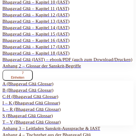
Bhagavad Gītā – Kapitel 10 (IAST)
Bhagavad Gītā – Kapitel 11 (IAST)
Bhagavad Gītā – Kapitel 12 (IAST)
Bhagavad Gītā – Kapitel 13 (IAST)
Bhagavad Gītā – Kapitel 14 (IAST)
Bhagavad Gītā – Kapitel 15 (IAST)
Bhagavad Gītā – Kapitel 16 (IAST)
Bhagavad Gītā – Kapitel 17 (IAST)
Bhagavad Gītā – Kapitel 18 (IAST)
Bhagavad Gītā (IAST) – ebook/PDF (auch zum Download/Drucken)
Anhang 2 – Glossar der Sanskrit-Begriffe
ausklappen
Anhang
7
2
Einheiten
–
A (Bhagavad Gītā Glossar)
Glossar
B (Bhagavad Gītā Glossar)
der
Sanskrit-
C-H (Bhagavad Gītā Glossar)
Begriffe
I – K (Bhagavad Gītā Glossar)
L – R (Bhagavad Gītā Glossar)
S (Bhagavad Gītā Glossar)
T – Y (Bhagavad Gītā Glossar)
Anhang 3 – Leitfaden Sanskrit-Aussprache & IAST
Anhang 4 – Tischgebet aus der Bhagavad Gītā