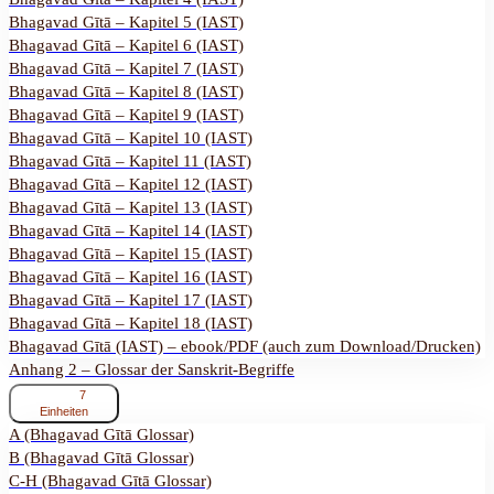
Text
Bhagavad Gītā – Kapitel 5 (IAST)
(IAST)
Bhagavad Gītā – Kapitel 6 (IAST)
Bhagavad Gītā – Kapitel 7 (IAST)
Bhagavad Gītā – Kapitel 8 (IAST)
Bhagavad Gītā – Kapitel 9 (IAST)
Bhagavad Gītā – Kapitel 10 (IAST)
Bhagavad Gītā – Kapitel 11 (IAST)
Bhagavad Gītā – Kapitel 12 (IAST)
Bhagavad Gītā – Kapitel 13 (IAST)
Bhagavad Gītā – Kapitel 14 (IAST)
Bhagavad Gītā – Kapitel 15 (IAST)
Bhagavad Gītā – Kapitel 16 (IAST)
Bhagavad Gītā – Kapitel 17 (IAST)
Bhagavad Gītā – Kapitel 18 (IAST)
Bhagavad Gītā (IAST) – ebook/PDF (auch zum Download/Drucken)
Anhang 2 – Glossar der Sanskrit-Begriffe
ausklappen
Anhang
7
2
Einheiten
–
A (Bhagavad Gītā Glossar)
Glossar
B (Bhagavad Gītā Glossar)
der
Sanskrit-
C-H (Bhagavad Gītā Glossar)
Begriffe