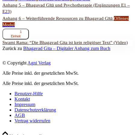
Anhang 5 – Bhagavad Gītā und Psychotherapie (Ergänzungen E1 –
E23)
Anhang 6 – Weiterführende Ressourcen zu Bhagavad Gītā
Offenes
Modul
ausklappen
Anhang
1
6
Einheit
–
Swami Rama: “Die Bhagavad Gita ist kein religiöser Text” (Video)
Weiterführende
Zurück zu
Bhagavad Gita – Digitaler Anhang zum Buch
Ressourcen
zu
Bhagavad
© Copyright
Agni Verlag
Gītā
Alle Preise inkl. der gesetzlichen MwSt.
Alle Preise inkl. der gesetzlichen MwSt.
Benutzer-Hilfe
Kontakt
Impressum
Datenschutzerklärung
AGB
Vertrag widerrufen