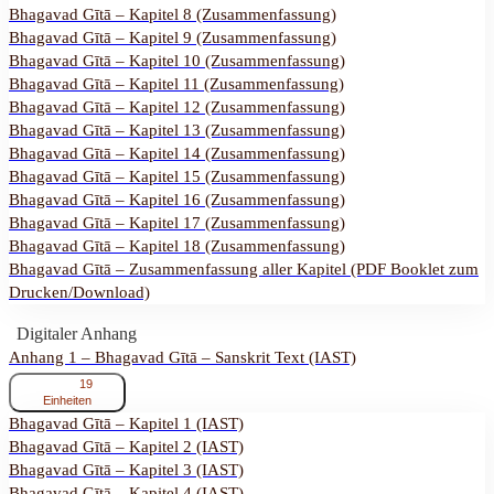
Bhagavad Gītā – Kapitel 8 (Zusammenfassung)
Bhagavad Gītā – Kapitel 9 (Zusammenfassung)
Bhagavad Gītā – Kapitel 10 (Zusammenfassung)
Bhagavad Gītā – Kapitel 11 (Zusammenfassung)
Bhagavad Gītā – Kapitel 12 (Zusammenfassung)
Bhagavad Gītā – Kapitel 13 (Zusammenfassung)
Bhagavad Gītā – Kapitel 14 (Zusammenfassung)
Bhagavad Gītā – Kapitel 15 (Zusammenfassung)
Bhagavad Gītā – Kapitel 16 (Zusammenfassung)
Bhagavad Gītā – Kapitel 17 (Zusammenfassung)
Bhagavad Gītā – Kapitel 18 (Zusammenfassung)
Bhagavad Gītā – Zusammenfassung aller Kapitel (PDF Booklet zum
Drucken/Download)
Digitaler Anhang
Anhang 1 – Bhagavad Gītā – Sanskrit Text (IAST)
ausklappen
Anhang
19
1
Einheiten
–
Bhagavad Gītā – Kapitel 1 (IAST)
Bhagavad
Bhagavad Gītā – Kapitel 2 (IAST)
Gītā
–
Bhagavad Gītā – Kapitel 3 (IAST)
Sanskrit
Bhagavad Gītā – Kapitel 4 (IAST)