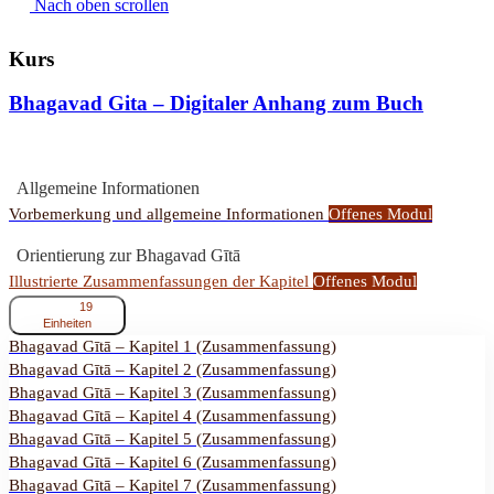
Nach oben scrollen
Kurs
Bhagavad Gita – Digitaler Anhang zum Buch
Allgemeine Informationen
Vorbemerkung und allgemeine Informationen
Offenes Modul
Orientierung zur Bhagavad Gītā
Illustrierte Zusammenfassungen der Kapitel
Offenes Modul
einklappen
Illustrierte
19
Zusammenfassungen
Einheiten
der
Bhagavad Gītā – Kapitel 1 (Zusammenfassung)
Kapitel
Bhagavad Gītā – Kapitel 2 (Zusammenfassung)
Bhagavad Gītā – Kapitel 3 (Zusammenfassung)
Bhagavad Gītā – Kapitel 4 (Zusammenfassung)
Bhagavad Gītā – Kapitel 5 (Zusammenfassung)
Bhagavad Gītā – Kapitel 6 (Zusammenfassung)
Bhagavad Gītā – Kapitel 7 (Zusammenfassung)