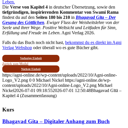
Die
Verse von Kapitel 4
in deutscher Übersetzung, sowie den
tiefgründigen, inspirierenden Kommentar von Swami Rama
findest du auf den
Seiten 180 bis 210
in
Bhagavad Gita – Der
Gesang des Göttlichen
. Ewiger Fluss der Weisheitslehre von der
Seele und ihrer Wege. Positive Weltsicht und Leit­faden für Sinn,
Erfüllung und Freude im Leben
. Agni Verlag 2026.
Falls du das Buch noch nicht hast,
bekommst du es direkt im Agni
Verlag Webshop
oder überall wo es gute Bücher gibt.
Vorherige Einheit
Zurück zum Modul
Nächste Einheit
https://agni-online.de/wp-content/uploads/2022/10/Agni-online-
Logo_V2.png
0
0
Michael Nickel
https://agni-online.de/wp-
content/uploads/2022/10/Agni-online-Logo_V2.png
Michael
Nickel
2026-07-01 09:18:55
2026-07-01 12:50:48
Bhagavad Gītā –
Kapitel 4 (Zusammenfassung)
Kurs
Bhagavad Gita – Digitaler Anhang zum Buch