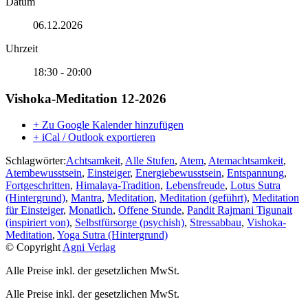
Datum
06.12.2026
Uhrzeit
18:30 - 20:00
Vishoka-Meditation 12-2026
+ Zu Google Kalender hinzufügen
+ iCal / Outlook exportieren
Schlagwörter:
Achtsamkeit
,
Alle Stufen
,
Atem
,
Atemachtsamkeit
,
Atembewusstsein
,
Einsteiger
,
Energiebewusstsein
,
Entspannung
,
Fortgeschritten
,
Himalaya-Tradition
,
Lebensfreude
,
Lotus Sutra
(Hintergrund)
,
Mantra
,
Meditation
,
Meditation (geführt)
,
Meditation
für Einsteiger
,
Monatlich
,
Offene Stunde
,
Pandit Rajmani Tigunait
(inspiriert von)
,
Selbstfürsorge (psychish)
,
Stressabbau
,
Vishoka-
Meditation
,
Yoga Sutra (Hintergrund)
© Copyright
Agni Verlag
Alle Preise inkl. der gesetzlichen MwSt.
Alle Preise inkl. der gesetzlichen MwSt.