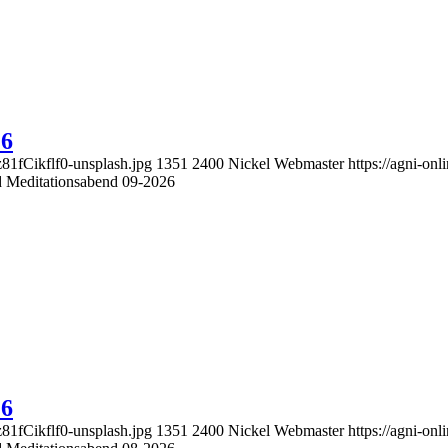
26
z81fCikflf0-unsplash.jpg
1351
2400
Nickel Webmaster
https://agni-o
nd Meditationsabend 09-2026
26
z81fCikflf0-unsplash.jpg
1351
2400
Nickel Webmaster
https://agni-o