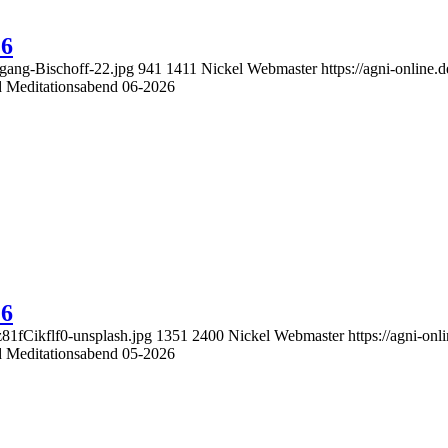
26
fgang-Bischoff-22.jpg
941
1411
Nickel Webmaster
https://agni-onlin
nd Meditationsabend 06-2026
26
z81fCikflf0-unsplash.jpg
1351
2400
Nickel Webmaster
https://agni-o
nd Meditationsabend 05-2026