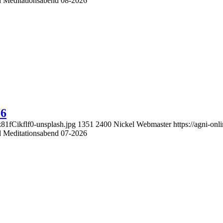
nd Meditationsabend 08-2026
26
z81fCikflf0-unsplash.jpg
1351
2400
Nickel Webmaster
https://agni-o
nd Meditationsabend 07-2026