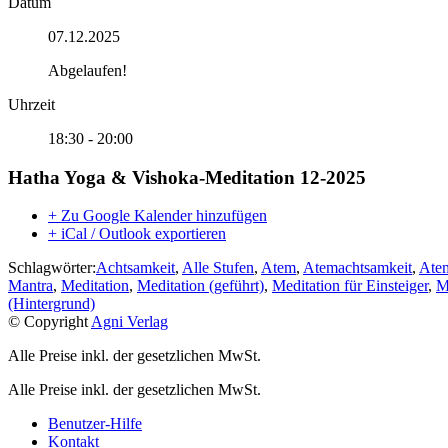
Datum
07.12.2025
Abgelaufen!
Uhrzeit
18:30 - 20:00
Hatha Yoga & Vishoka-Meditation 12-2025
+ Zu Google Kalender hinzufügen
+ iCal / Outlook exportieren
Schlagwörter:
Achtsamkeit
,
Alle Stufen
,
Atem
,
Atemachtsamkeit
,
Ate
Mantra
,
Meditation
,
Meditation (geführt)
,
Meditation für Einsteiger
,
M
(Hintergrund)
© Copyright
Agni Verlag
Alle Preise inkl. der gesetzlichen MwSt.
Alle Preise inkl. der gesetzlichen MwSt.
Benutzer-Hilfe
Kontakt