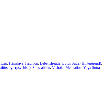
itten
,
Himalaya-Tradition
,
Lebensfreude
,
Lotus Sutra (Hintergrund)
,
stfürsorge (psychish)
,
Stressabbau
,
Vishoka-Meditation
,
Yoga Sutra