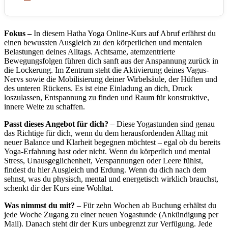
Fokus –
In diesem Hatha Yoga Online-Kurs auf Abruf erfährst du
einen bewussten Ausgleich zu den körperlichen und mentalen
Belastungen deines Alltags. Achtsame, atemzentrierte
Bewegungsfolgen führen dich sanft aus der Anspannung zurück in
die Lockerung. Im Zentrum steht die Aktivierung deines Vagus-
Nervs sowie die Mobilisierung deiner Wirbelsäule, der Hüften und
des unteren Rückens. Es ist eine Einladung an dich, Druck
loszulassen, Entspannung zu finden und Raum für konstruktive,
innere Weite zu schaffen.
Passt dieses Angebot für dich?
– Diese Yogastunden sind genau
das Richtige für dich, wenn du dem herausfordenden Alltag mit
neuer Balance und Klarheit begegnen möchtest – egal ob du bereits
Yoga-Erfahrung hast oder nicht. Wenn du körperlich und mental
Stress, Unausgeglichenheit, Verspannungen oder Leere fühlst,
findest du hier Ausgleich und Erdung. Wenn du dich nach dem
sehnst, was du physisch, mental und energetisch wirklich brauchst,
schenkt dir der Kurs eine Wohltat.
Was nimmst du mit?
– Für zehn Wochen ab Buchung erhältst du
jede Woche Zugang zu einer neuen Yogastunde (Ankündigung per
Mail). Danach steht dir der Kurs unbegrenzt zur Verfügung. Jede