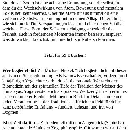
Stunde via Zoom ist eine achtsame Erkundung von dir selbst, in
dem du die Wechselwirkung von Atem, Bewegung und mentalem
Fokus neu kennenlernst. Über die Matte hinaus nimmst du eine
verfeinerte Selbstwahrnehmung mit in deinen Alltag. Du erfährst,
wie sich muskuläre Verspannungen lösen und einer neuen Vitalität
weichen. Diese Form der Selbstermächtigung schenkt dir die
Freiheit, auch in fordernden Momenten immer besser zu erspüren,
was du wirklich brauchst, um innerlich zur Ruhe zu kommen.
Jetzt für 59 € buchen!
Wer begleitet dich? –
Michael Nickel: "Ich begleite dich auf dieser
achtsamen Selbsterkundung. Als Naturwissenschaftler, Verleger und
langjähriger Yogalehrer verbinde ich die rationale Weltsicht der
Biomedizin mit der spirituellen Tiefe der Tradition der Meister des
Himalayas. Yoga verstehe ich als präzises Werkzeug für ein erfülltes
Leben in innerer Freiheit. Mit meinem Blick für Details und einer
tiefen Verankerung in der Tradition schaffe ich ein Feld für deine
ganz persönliche Entfaltung – fundiert, achtsam und frei von
Dogmen."
Ist es Zeit dafür? –
Zufriedenheit mit dem Augenblick (Santosha)
ist eine tragende Säule der Yogaphilosophie. Oft warten wir auf den