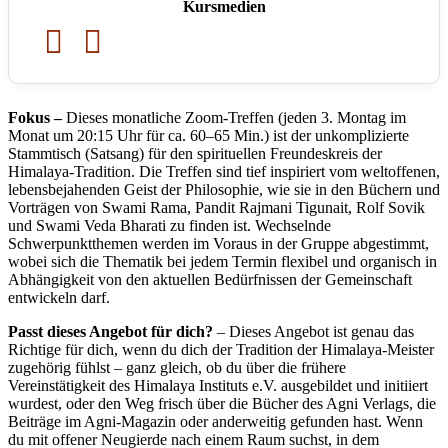
Kursmedien


Fokus –
Dieses monatliche Zoom-Treffen (jeden 3. Montag im
Monat um 20:15 Uhr für ca. 60–65 Min.) ist der unkomplizierte
Stammtisch (Satsang) für den spirituellen Freundeskreis der
Himalaya-Tradition. Die Treffen sind tief inspiriert vom weltoffenen,
lebensbejahenden Geist der Philosophie, wie sie in den Büchern und
Vorträgen von Swami Rama, Pandit Rajmani Tigunait, Rolf Sovik
und Swami Veda Bharati zu finden ist. Wechselnde
Schwerpunktthemen werden im Voraus in der Gruppe abgestimmt,
wobei sich die Thematik bei jedem Termin flexibel und organisch in
Abhängigkeit von den aktuellen Bedürfnissen der Gemeinschaft
entwickeln darf.
Passt dieses Angebot für dich?
– Dieses Angebot ist genau das
Richtige für dich, wenn du dich der Tradition der Himalaya-Meister
zugehörig fühlst – ganz gleich, ob du über die frühere
Vereinstätigkeit des Himalaya Instituts e.V. ausgebildet und initiiert
wurdest, oder den Weg frisch über die Bücher des Agni Verlags, die
Beiträge im Agni-Magazin oder anderweitig gefunden hast. Wenn
du mit offener Neugierde nach einem Raum suchst, in dem